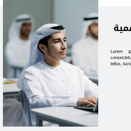
مية
Lorem i
consectetu
tellus, lu