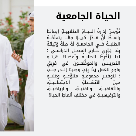
الحياة الجامعية
تُؤْمِــنُ إدارةُ الحيــاةِ الطلابيــةِ إيمانــًا
راســخًا أنَّ قـَـدْرًا كبيــرًا مِمَّــا يتعلَّمُــهُ
الطلبــةُ فــي الجامعــةِ لَهُ صِلَةٌ وَثِيقَةٌ
بِمَا يَجْرِي خــارج الفصــل الدراســي ؛
لذا يَنْخَرِطُ الطلبــةُ وأعضــاءُ هيئــةِ
التدريــس والموظَّفــون في فَرِيقٍ
وَاحِدٍ للعَمَلِ يَدًا بِيَدٍ، وجنبــًا إلــى جنــب
؛ لتوفيــرِ مجموعــةٍ متنوِّعــةٍ وغنيــةٍ
مـِـنَ الأنشــطةِ الاجتماعيــةِ،
والثقافيــةِ، والفنيــةِ، والرياضيــةِ،
والترفيهيــةِ في مختلفِ أنماطِ الحياة.