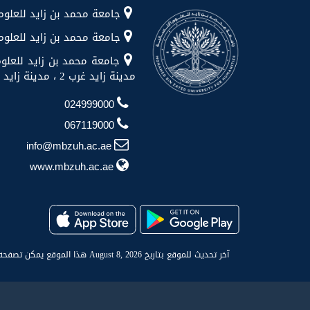
جامعة محمد بن زايد للعلوم الإنسانية شا
جامعة محمد بن زايد للعلوم الإن
جامعة محمد بن زايد للعلوم
مدينة زايد غرب 2 ، مدينة زايد ، منطقة الظفرة
024999000
067119000
info@mbzuh.ac.ae
www.mbzuh.ac.ae
آخر تحديث للموقع بتاريخ August 8, 2026 هذا الموقع يمكن تصفحه بالشكل المناسب من خلال شاشة 1024x768 يدعم مايكروسوفت انترنت اكسبلورر 9.0+، فاير فوكس 2.0+، سفاري 3+، جوجل كروم 12.0+