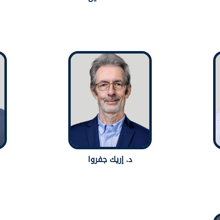
د. إريك جفروا