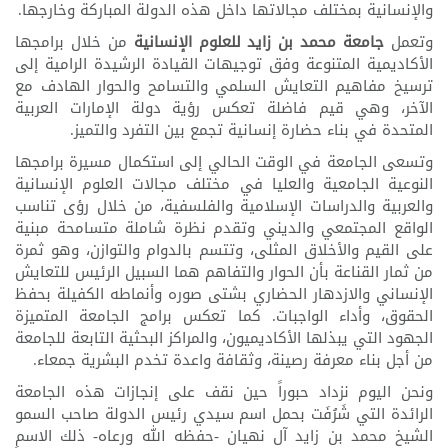
والإنسانية بمختلف مجالاتها داخل هذه الدولة المباركة وخارجها.
وتعمل
جامعة محمد بن زايد للعلوم الإنسانية
من خلال برامجها
الأكاديمية المتنوعة وفق توجيهات القيادة الرشيدة الرامية إلى
ترسيخ مفاهيم التعايش السلمي والتسامح والحوار الهادف مع
الآخر، وهي قيم فاضلة تعكس رؤية دولة الإمارات العربية
المتحدة في بناء حضارة إنسانية تجمع بين التفرد والتميز.
وتسعى الجامعة في الوقت الحالي إلى استكمال مسيرة برامجها
النوعية الجامعية والعليا في مختلف مجالات العلوم الإنسانية
والعربية والدراسات الإسلامية والفلسفية، من خلال رؤى تناسب
الواقع المجتمعي والديني وتقدم نظرة شاملة متسامحة مبنية
على القيم والأخلاق المثلى، وتتسم بالدوام والتوازن، وهو ثمرة
من ثمار القناعة بأن الحوار والتفاهم هما السبيل الرئيس للتعايش
الإنساني والازدهار الحضاري بشتى صوره وأنماطه الكفيلة بحفظ
الحقوق، وأداء الواجبات. كما تعكس برامج الجامعة المتميزة
الجهود التي يبذلها الأكاديميون، والمراكز البحثية التابعة للجامعة
من أجل بناء معرفة رصينة، وثقافة واعدة تخدم البشرية جمعاء.
ونحن اليوم نزداد حبوراً حين نقف على إنجازات هذه الجامعة
الرائدة التي شَرُفَت بحمل اسم سيدي رئيس الدولة صاحب السمو
الشيخ محمد بن زايد آل نهيان -حفظه الله ورعاه- ذلك الاسم