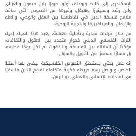
الإسكندري إلى كانط ورودلف أوتو، مرورًا بابن ميمون والغزالى
وابن رشد وسبينوزا وهيغل، وغيرها من النصوص التي صاغت
ملامح فلسفة الدين في تقاطعها بين العقل والوحي، والعلم
والإيمان، والميتافيزيقا والتجربة الروحية.
من خلال قراءات نقدية وتأملية معمّقة، يعيد هذا المجلد إحياء
التراث الفلسفي الديني كحوارٍ متجدد بين العقول والثقافات،
مؤكدًا أن العلاقة بين الفلسفة واللاهوت لم تكن يومًا قطيعة،
بل مسارًا مستمرًا من التأويل والسؤال.
إنه عمل بحثي يستنطق النصوص الكلاسيكية ليضئ بها أسئلة
الحاضر، ويواصل رسم خريطةٍ فكرية متكاملة لفهم الدين فلسفيًا
في امتداده الإنساني والعقلي عبر الزمن.