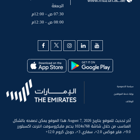
www.mbzuh.ac.ae
الجمعة
07:30 ص - 12:00م
08:00 ص - 12:30م
سياسة الخصوصية
بوابة خدمة الموظفين
الوظائف
آخر تحديث للموقع بتاريخ August 7, 2026 هذا الموقع يمكن تصفحه بالشكل
المناسب من خلال شاشة 1024x768 يدعم مايكروسوفت انترنت اكسبلورر
9.0+، فاير فوكس 2.0+، سفاري 3+، جوجل كروم 12.0+