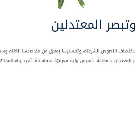
وتبصر المعتدلين
اختطاف
النصوص
الشرعيّة،
وتفسيرها
بمعزل
عن
مقاصدها
الكليّة
وسيا
ر
المعتدلين
»
محاولًا
تأسيس
رؤية
معرفيّة
متماسكة،
تُعيد
بناء
المفاه