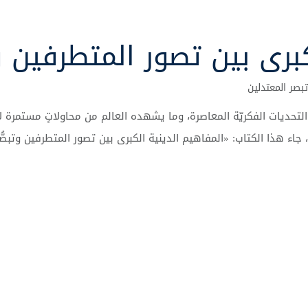
كبرى بين تصور المتطرفين 
بصر المعتدلين
التحديات
الفكريّة
المعاصرة،
وما
يشهده
العالم
من
محاولاتٍ
مستمرة
ل
،
جاء
هذا
الكتاب
: «
المفاهيم
الدينية
الكبرى
بين
تصور
المتطرفين
وتبصُّ