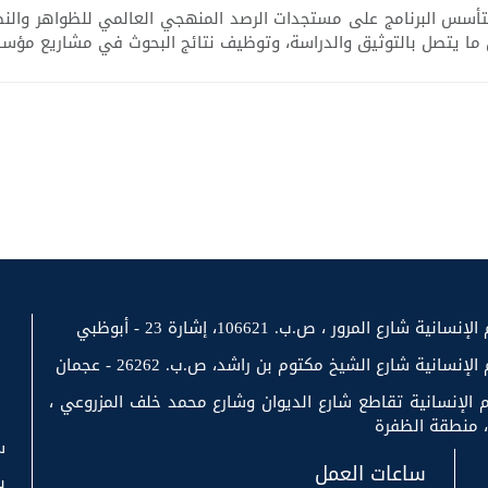
أسس البرنامج على مستجدات الرصد المنهجي العالمي للظواهر والنصو
ا يتصل بالتوثيق والدراسة، وتوظيف نتائج البحوث في مشاريع مؤس
رع المرور ، ص.ب. 106621، إشارة 23 - أبوظبي
سانية شارع الشيخ مكتوم بن راشد، ص.ب. 26262 - عجمان
 الإنسانية تقاطع شارع الديوان وشارع محمد خلف المزروعي ،
س
ساعات العمل
ب