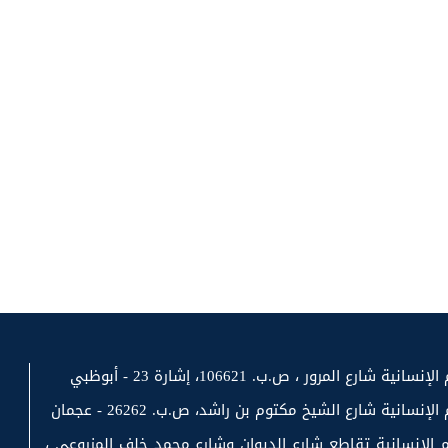
رع المرور ، ص.ب. 106621، إشارة 23 - أبوظبي
سانية شارع الشيخ مكتوم بن راشد، ص.ب. 26262 - عجمان
 الإنسانية تقاطع شارع الديوان وشارع محمد خلف المزروعي ،