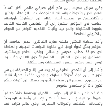
يستجيب لتحديات الواقع المعاصر.
وفي سياق سعيها إلى فتح أفق معرفي عالمي أكثر اتساعاً
لفهم الدين وتحولاته وأسئلته المتجددة، دعت الجامعة الباحثين
والأكاديميين من مختلف أنحاء العالم إلى المشاركة بأوراقهم
العلمية في المؤتمر، مشيرة إلى أن التفاصيل الكاملة الخاصة
بشروط المشاركة والمواعيد وآليات التقديم تتوافر عبر الموقع
الإلكتروني للجامعة.
وأكد سعادة الدكتور خليفة مبارك الظاهري، مدير الجامعة، أن
المؤتمر يمثّل تحولًا نوعيًا في مقاربة الدراسات الدينية، وانطلاقة
نحو صياغة خطاب معرفي وإنساني يواكب الحاضر ويستشرف
المستقبل ويستجيب للمتغيرات المتسارعة حول العالم، وذلك بما
يُرسخ القيم ويدعم استقرار المجتمعات وتماسكها.
وأشار إلى أن التحدي الحقيقي لم يعد في إنتاج المعرفة، بل في
تحويلها إلى قوة مُحرّكة للسلوك والوعي، مؤكداً أهمية نقلها
من مستوى التفسير إلى فضاء التأثير، وترجمتها إلى أدوات تفكير
تكون ذات أثر مجتمعي ملموس.
وأضاف: “نحن لا ننظر إلى دراسات الأديان بوصفها حقلاً معرفياً
معزولاً عن الواقع، بل مساحةً لفهم الإنسان وأسئلته الوجودية
وتحدياته الأخلاقية وتحولاته الحضارية، وفي عالم تتزايد فيه