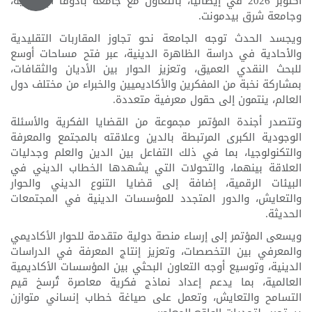
أكتوبر 2026 في إيطاليا، بالتعاون مع جامعة بادوفا الإيطالية،
وجامعة شرق بيدمونت.
ويجسد الحدث توجه الجامعة نحو تجاوز المقاربات التقليدية
والأحادية في دراسة الظاهرة الدينية، عبر فتح مساحات أوسع
للبحث النقدي العميق، وتعزيز الحوار بين الأديان والثقافات،
بمشاركة نخبة من المفكرين والأكاديميين والخبراء من مختلف دول
العالم، ينتمون إلى حقول معرفية متعددة.
وتتصدر أجندة المؤتمر مجموعة من القضايا الفكرية والأسئلة
الوجودية الكبرى المرتبطة بالدين وعلاقته بالمجتمع والمعرفة
والتكنولوجيا، بما في ذلك التفاعل بين الدين والعلم وجدليات
العلاقة بينهما، والتحولات التي يشهدها الخطاب الديني في
البيئات الرقمية، إضافة إلى قضايا التنوع الديني والحوار
والتعايش، والدور المتجدد للمؤسسات الدينية في المجتمعات
الحديثة.
ويسعى المؤتمر إلى إرساء منصة دولية متقدمة للحوار الأكاديمي
والمعرفي بين التخصصات، وتعزيز إنتاج المعرفة في الدراسات
الدينية، وتوسيع أوجه التعاون البحثي بين المؤسسات الأكاديمية
العالمية، بما يدعم إعداد نماذج فكرية معاصرة تُرسخ قيم
التسامح والتعايش، وتعمل على صياغة خطاب إنساني متوازن