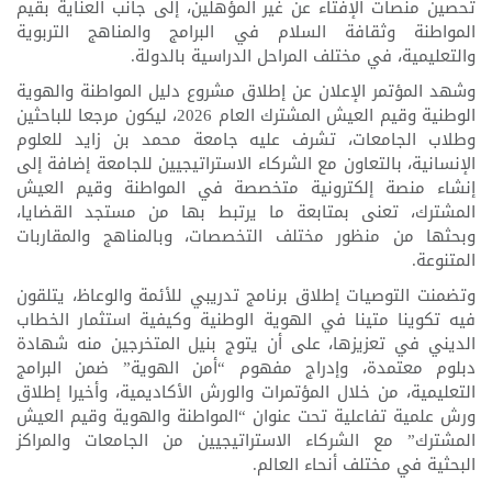
تحصين منصات الإفتاء عن غير المؤهلين، إلى جانب العناية بقيم
المواطنة وثقافة السلام في البرامج والمناهج التربوية
والتعليمية، في مختلف المراحل الدراسية بالدولة.
وشهد المؤتمر الإعلان عن إطلاق مشروع دليل المواطنة والهوية
الوطنية وقيم العيش المشترك العام 2026، ليكون مرجعا للباحثين
وطلاب الجامعات، تشرف عليه جامعة محمد بن زايد للعلوم
الإنسانية، بالتعاون مع الشركاء الاستراتيجيين للجامعة إضافة إلى
إنشاء منصة إلكترونية متخصصة في المواطنة وقيم العيش
المشترك، تعنى بمتابعة ما يرتبط بها من مستجد القضايا،
وبحثها من منظور مختلف التخصصات، وبالمناهج والمقاربات
المتنوعة.
وتضمنت التوصيات إطلاق برنامج تدريبي للأئمة والوعاظ، يتلقون
فيه تكوينا متينا في الهوية الوطنية وكيفية استثمار الخطاب
الديني في تعزيزها، على أن يتوج بنيل المتخرجين منه شهادة
دبلوم معتمدة، وإدراج مفهوم “أمن الهوية” ضمن البرامج
التعليمية، من خلال المؤتمرات والورش الأكاديمية، وأخيرا إطلاق
ورش علمية تفاعلية تحت عنوان “المواطنة والهوية وقيم العيش
المشترك” مع الشركاء الاستراتيجيين من الجامعات والمراكز
البحثية في مختلف أنحاء العالم.