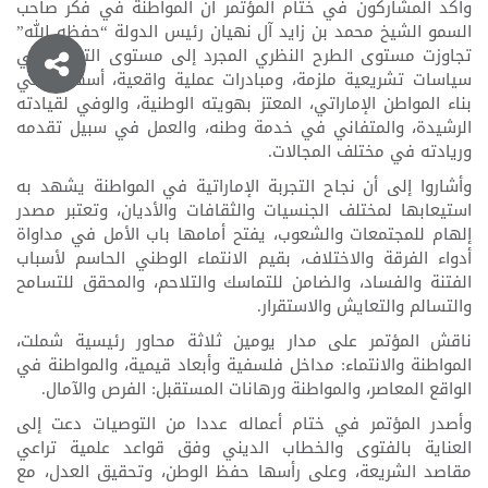
وأكد المشاركون في ختام المؤتمر أن المواطنة في فكر صاحب
السمو الشيخ محمد بن زايد آل نهيان رئيس الدولة “حفظه الله”
تجاوزت مستوى الطرح النظري المجرد إلى مستوى التجسد في
سياسات تشريعية ملزمة، ومبادرات عملية واقعية، أسهمت في
بناء المواطن الإماراتي، المعتز بهويته الوطنية، والوفي لقيادته
الرشيدة، والمتفاني في خدمة وطنه، والعمل في سبيل تقدمه
وريادته في مختلف المجالات.
وأشاروا إلى أن نجاح التجربة الإماراتية في المواطنة يشهد به
استيعابها لمختلف الجنسيات والثقافات والأديان، وتعتبر مصدر
إلهام للمجتمعات والشعوب، يفتح أمامها باب الأمل في مداواة
أدواء الفرقة والاختلاف، بقيم الانتماء الوطني الحاسم لأسباب
الفتنة والفساد، والضامن للتماسك والتلاحم، والمحقق للتسامح
والتسالم والتعايش والاستقرار.
ناقش المؤتمر على مدار يومين ثلاثة محاور رئيسية شملت،
المواطنة والانتماء: مداخل فلسفية وأبعاد قيمية، والمواطنة في
الواقع المعاصر، والمواطنة ورهانات المستقبل: الفرص والآمال.
وأصدر المؤتمر في ختام أعماله عددا من التوصيات دعت إلى
العناية بالفتوى والخطاب الديني وفق قواعد علمية تراعي
مقاصد الشريعة، وعلى رأسها حفظ الوطن، وتحقيق العدل، مع