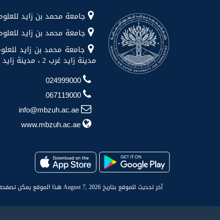
جامعة محمد بن زايد للعلوم الإنسانية شا
جامعة محمد بن زايد للعلوم الإن
جامعة محمد بن زايد للعلوم
مدينة زايد غرب 2 ، مدينة زايد ، منطقة الظفرة
024999000
067119000
info@mbzuh.ac.ae
www.mbzuh.ac.ae
آخر تحديث للموقع بتاريخ August 7, 2026 هذا الموقع يمكن تصفحه بالشكل المناسب من خلال شاشة 1024x768 يدعم مايكروسوفت انترنت اكسبلورر 9.0+، فاير فوكس 2.0+، سفاري 3+، جوجل كروم 12.0+