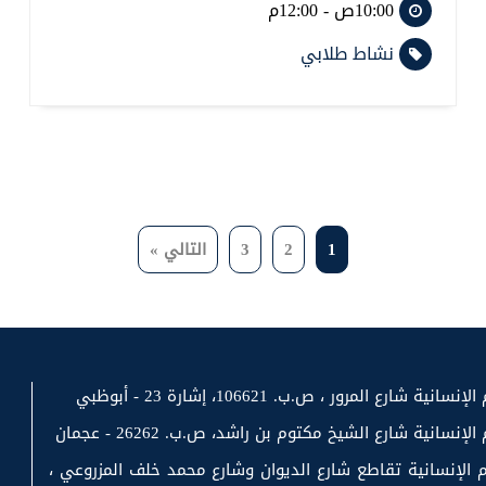
10:00ص - 12:00م
نشاط طلابي
1
2
3
التالي »
رع المرور ، ص.ب. 106621، إشارة 23 - أبوظبي
سانية شارع الشيخ مكتوم بن راشد، ص.ب. 26262 - عجمان
 الإنسانية تقاطع شارع الديوان وشارع محمد خلف المزروعي ،