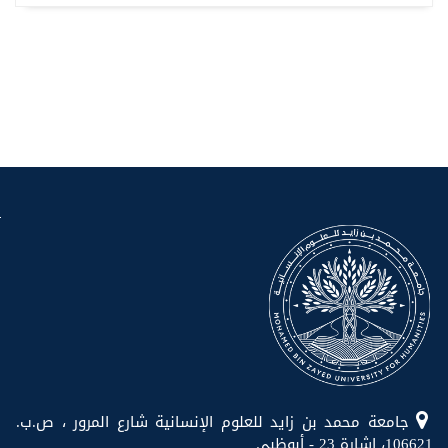
جامعة محمد بن زايد للعلوم الإنسانية شارع المرور ، ص.ب.
106621، إشارة 23 - أبوظبي