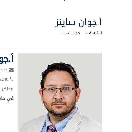
أ.جوان ساينز
الرئيسة »
أ.جوان ساينز
أ.جو
juan.saenz@mbzuh.ac.ae
024999248
محاضر
في جامع