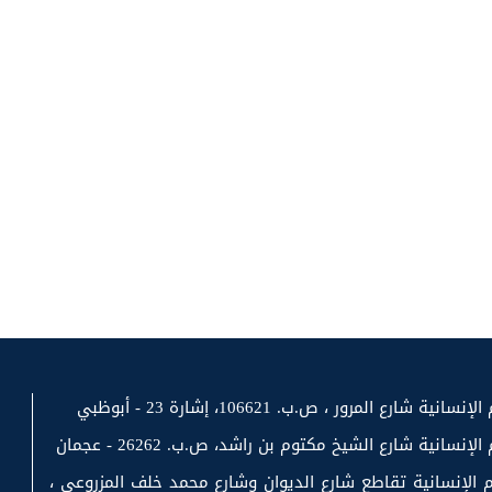
رع المرور ، ص.ب. 106621، إشارة 23 - أبوظبي
سانية شارع الشيخ مكتوم بن راشد، ص.ب. 26262 - عجمان
 الإنسانية تقاطع شارع الديوان وشارع محمد خلف المزروعي ،